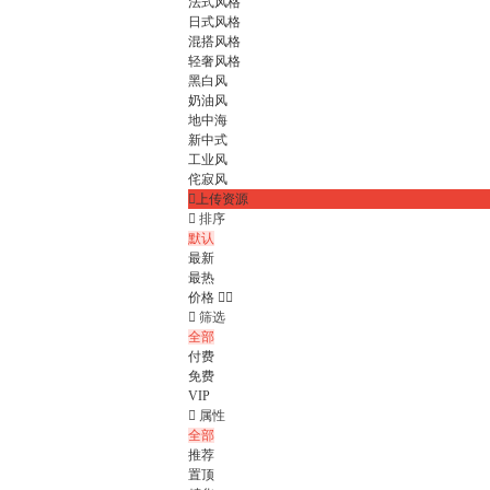
法式风格
日式风格
混搭风格
轻奢风格
黑白风
奶油风
地中海
新中式
工业风
侘寂风

上传资源

排序
默认
最新
最热
价格



筛选
全部
付费
免费
VIP

属性
全部
推荐
置顶