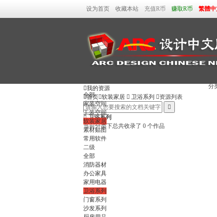
设为首页
收藏本站
充值R币
赚取R币
繁體中
分

我的资源
全部

首页

软装家居

卫浴系列

资源列表
家装空间

工装空间

卫浴系列
软装家居
当前分类下总共收录了 0 个作品
素材贴图
常用软件
二级
全部
消防器材
办公家具
家用电器
卫浴系列
门窗系列
沙发系列