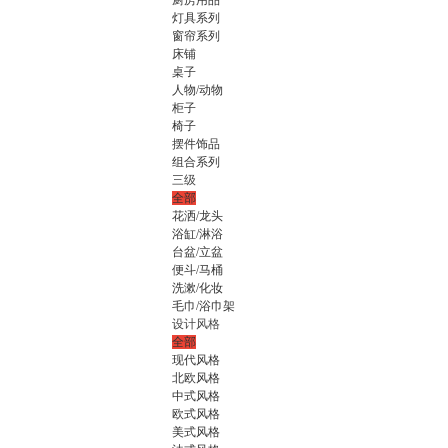
厨房用品
灯具系列
窗帘系列
床铺
桌子
人物/动物
柜子
椅子
摆件饰品
组合系列
三级
全部
花洒/龙头
浴缸/淋浴
台盆/立盆
便斗/马桶
洗漱/化妆
毛巾/浴巾架
设计风格
全部
现代风格
北欧风格
中式风格
欧式风格
美式风格