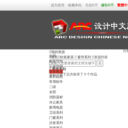
设为首页
收藏本站
充值R币
赚取R币
繁體中
分

我的资源
全部

首页

软装家居

窗帘系列

资源列表
家装空间

工装空间

窗帘系列
软装家居
当前分类下总共收录了 0 个作品
素材贴图
常用软件
二级
全部
消防器材
办公家具
家用电器
卫浴系列
门窗系列
沙发系列