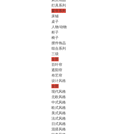
厨房用品
灯具系列
窗帘系列
床铺
桌子
人物/动物
柜子
椅子
摆件饰品
组合系列
三级
全部
百叶帘
遮阳帘
布艺帘
设计风格
全部
现代风格
北欧风格
中式风格
欧式风格
美式风格
法式风格
日式风格
混搭风格