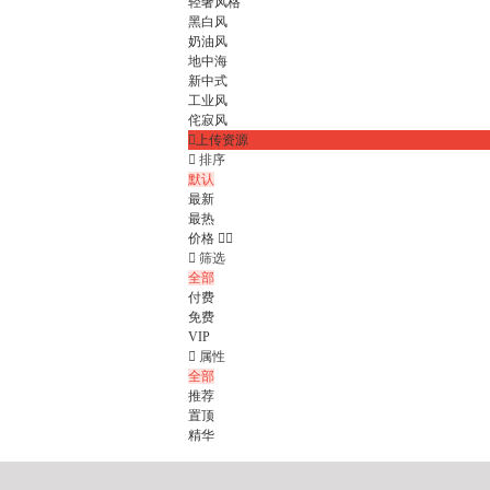
轻奢风格
黑白风
奶油风
地中海
新中式
工业风
侘寂风

上传资源

排序
默认
最新
最热
价格



筛选
全部
付费
免费
VIP

属性
全部
推荐
置顶
精华