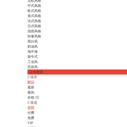
北欧风格
中式风格
欧式风格
美式风格
法式风格
日式风格
混搭风格
轻奢风格
黑白风
奶油风
地中海
新中式
工业风
侘寂风

上传资源

排序
默认
最新
最热
价格



筛选
全部
付费
免费
VIP