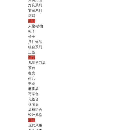
厨房用品
灯具系列
窗帘系列
床铺
桌子
人物/动物
柜子
椅子
摆件饰品
组合系列
三级
全部
儿童学习桌
茶台
餐桌
茶几
书桌
麻将桌
写字台
化妆台
休闲桌
桌椅组合
设计风格
全部
现代风格