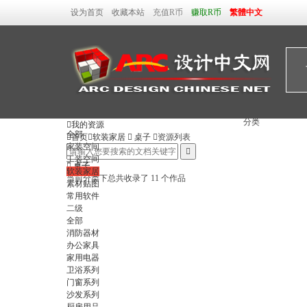
设为首页
收藏本站
充值R币
赚取R币
繁體中文
分类

我的资源
全部

首页

软装家居

桌子

资源列表
家装空间

工装空间

桌子
软装家居
当前分类下总共收录了 11 个作品
素材贴图
常用软件
二级
全部
消防器材
办公家具
家用电器
卫浴系列
门窗系列
沙发系列