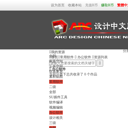
设为首页
收藏本站
充值R币
赚取R币
繁體中
分

我的资源
全部

首页

常用软件

办公软件

资源列表
家装空间

工装空间

办公软件
软装家居
当前分类下总共收录了 0 个作品
素材贴图
常用软件
二级
全部
SU插件工具
软件编译
视频编辑
办公软件
设计相关
三级