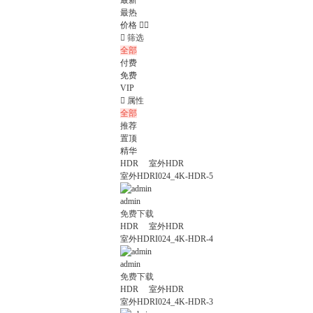
最新
最热
价格



筛选
全部
付费
免费
VIP

属性
全部
推荐
置顶
精华
HDR
室外HDR
室外HDRI024_4K-HDR-5
admin
免费下载
HDR
室外HDR
室外HDRI024_4K-HDR-4
admin
免费下载
HDR
室外HDR
室外HDRI024_4K-HDR-3