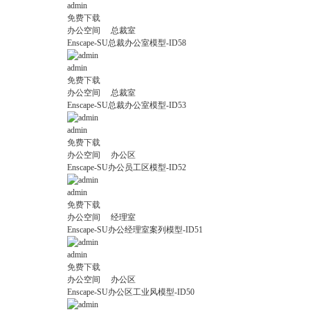
admin
免费下载
办公空间
总裁室
Enscape-SU总裁办公室模型-ID58
admin
免费下载
办公空间
总裁室
Enscape-SU总裁办公室模型-ID53
admin
免费下载
办公空间
办公区
Enscape-SU办公员工区模型-ID52
admin
免费下载
办公空间
经理室
Enscape-SU办公经理室案列模型-ID51
admin
免费下载
办公空间
办公区
Enscape-SU办公区工业风模型-ID50