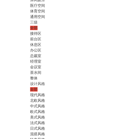
休闲娱乐
医疗空间
体育空间
通用空间
三级
全部
接待区
前台区
休息区
办公区
总裁室
经理室
会议室
茶水间
整体
设计风格
全部
现代风格
北欧风格
中式风格
欧式风格
美式风格
法式风格
日式风格
混搭风格