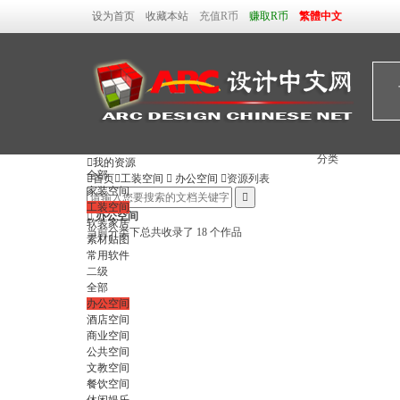
设为首页
收藏本站
充值R币
赚取R币
繁體中文
分类

我的资源
全部

首页

工装空间

办公空间

资源列表
家装空间

工装空间

办公空间
软装家居
当前分类下总共收录了 18 个作品
素材贴图
常用软件
二级
全部
办公空间
酒店空间
商业空间
公共空间
文教空间
餐饮空间