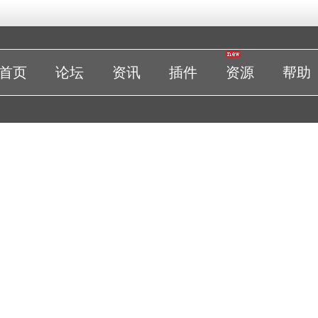
首页
论坛
资讯
插件
资源
帮助