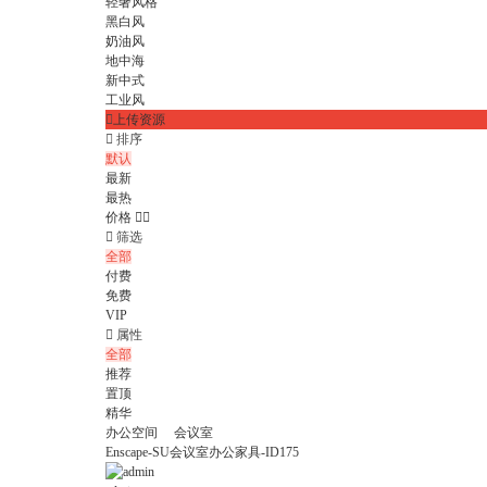
轻奢风格
黑白风
奶油风
地中海
新中式
工业风

上传资源

排序
默认
最新
最热
价格



筛选
全部
付费
免费
VIP

属性
全部
推荐
置顶
精华
办公空间
会议室
Enscape-SU会议室办公家具-ID175