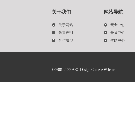
关于我们
网站导航
关于网站
安全中心
免责声明
会员中心
合作联盟
帮助中心
© 2001-2022
ARC Design Chinese Website