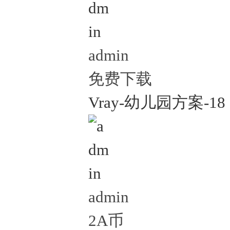
admin
免费下载
Vray-幼儿园方案-18
admin
2A币