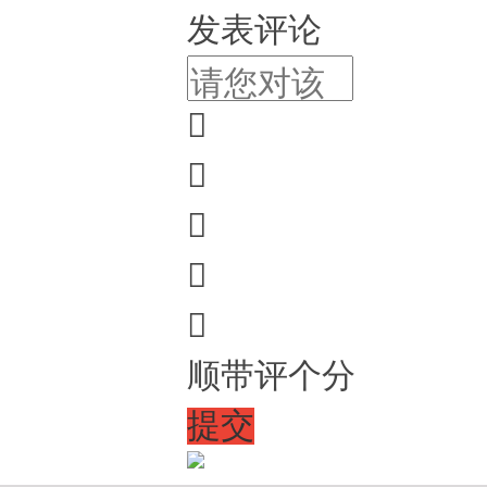
发表评论





顺带评个分
提交