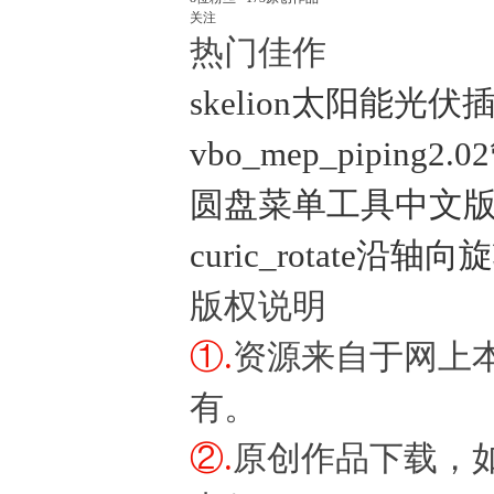
关注
热门佳作
skelion太阳能光伏
vbo_mep_piping
圆盘菜单工具中文版 (Curi
curic_rotate沿轴
版权说明
①.
资源来自于网上
有。
②.
原创作品下载，