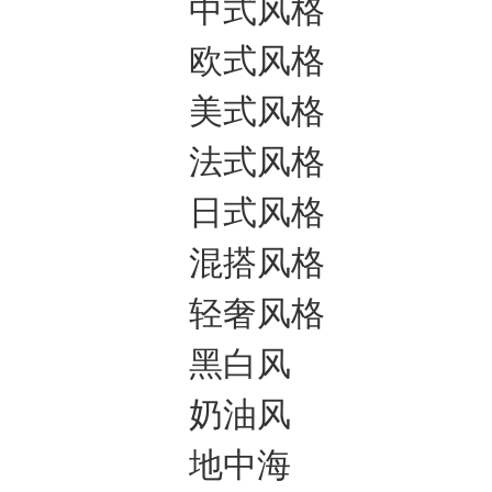
中式风格
欧式风格
美式风格
法式风格
日式风格
混搭风格
轻奢风格
黑白风
奶油风
地中海