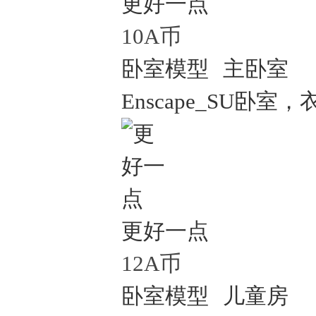
更好一点
10A币
卧室模型
主卧室
Enscape_SU卧室
更好一点
12A币
卧室模型
儿童房