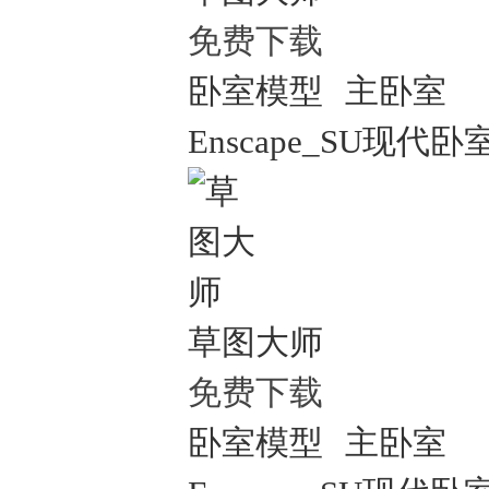
免费下载
卧室模型
主卧室
Enscape_SU现代卧
草图大师
免费下载
卧室模型
主卧室