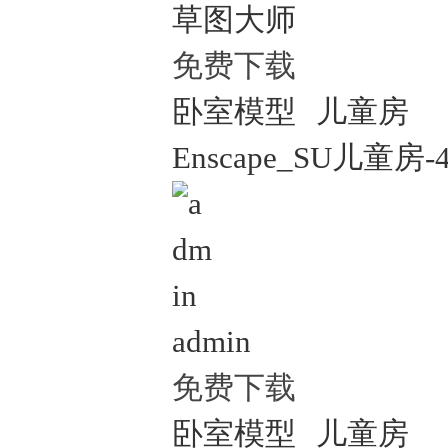
草图大师
免费下载
卧室模型
儿童房
Enscape_SU儿童房-
admin
免费下载
卧室模型
儿童房