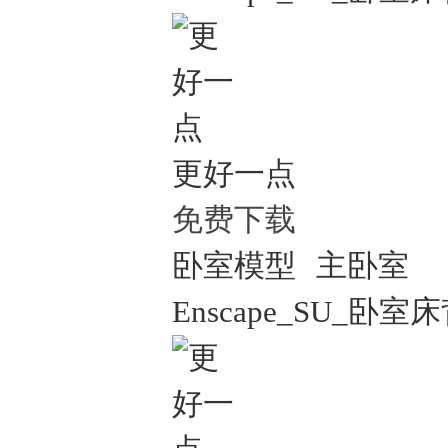
更好一点
免费下载
卧室模型
主卧室
Enscape_SU_卧室