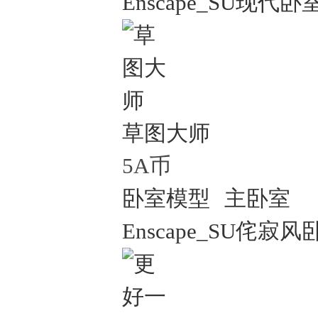
Enscape_SU现代卧
草图大师
5A币
卧室模型
主卧室
Enscape_SU侘寂风