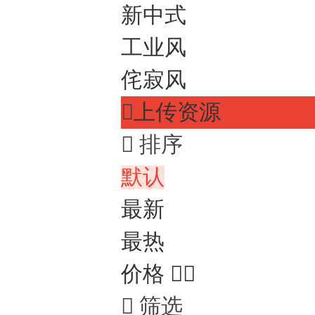
新中式
工业风
侘寂风

上传资源

排序
默认
最新
最热
价格



筛选