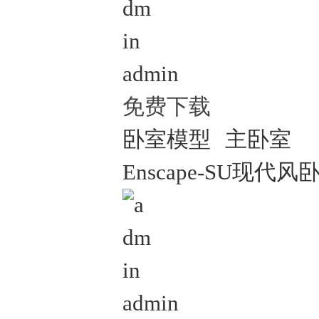
admin
免费下载
卧室模型
主卧室
Enscape-SU现代风
admin