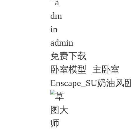
admin
免费下载
卧室模型
主卧室
Enscape_SU奶油风