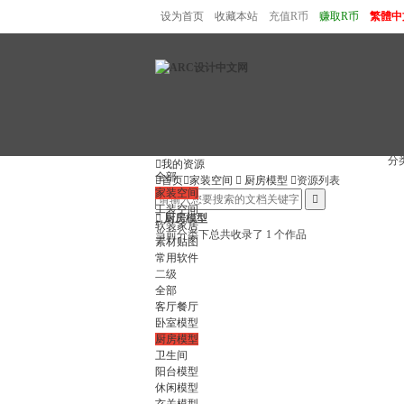
设为首页
收藏本站
充值R币
赚取R币
繁體中
分

我的资源
全部

首页

家装空间

厨房模型

资源列表
家装空间

工装空间

厨房模型
软装家居
当前分类下总共收录了 1 个作品
素材贴图
常用软件
二级
全部
客厅餐厅
卧室模型
厨房模型
卫生间
阳台模型
休闲模型