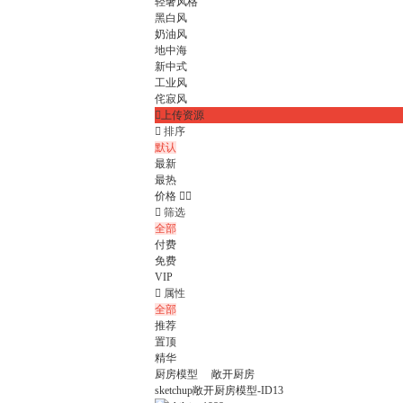
轻奢风格
黑白风
奶油风
地中海
新中式
工业风
侘寂风

上传资源

排序
默认
最新
最热
价格



筛选
全部
付费
免费
VIP

属性
全部
推荐
置顶
精华
厨房模型
敞开厨房
sketchup敞开厨房模型-ID13