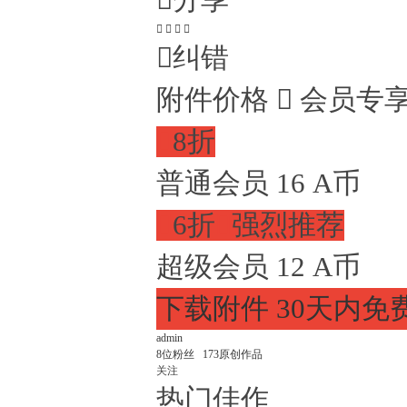

分享





纠错
附件价格

会员专

8折
普通会员
16
A币

6折

强烈推荐
超级会员
12
A币
下载附件
30天内免
admin
8
位粉丝
173
原创作品
关注
热门佳作