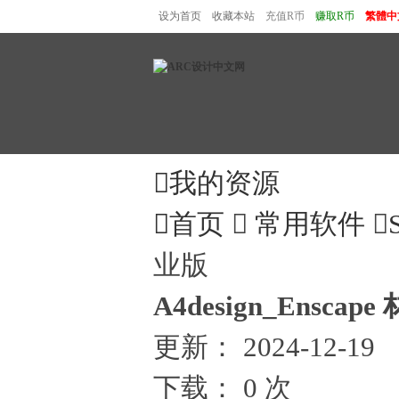
设为首页
收藏本站
充值R币
赚取R币
繁體中

我的资源

首页

常用软件

业版
A4design_Ensc
更新：
2024-12-19
下载：
0 次