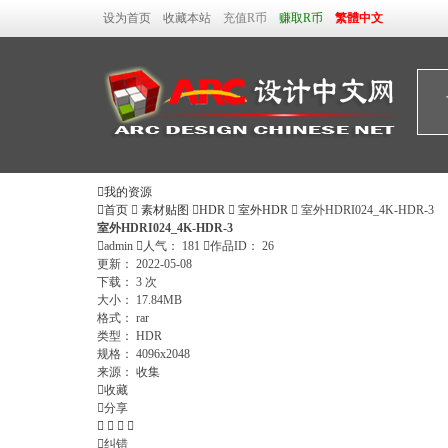
设为首页
收藏本站
充值R币
赚取R币
繁體中文

我的资源

首页

素材贴图

HDR

室外HDR

室外HDRI024_4K-HDR-3
室外HDRI024_4K-HDR-3

admin

人气：
181

作品ID：
26
更新：
2022-05-08
下载：
3 次
大小：
17.84MB
格式：
rar
类型：
HDR
规格：
4096x2048
来源：
收集

收藏

分享





纠错