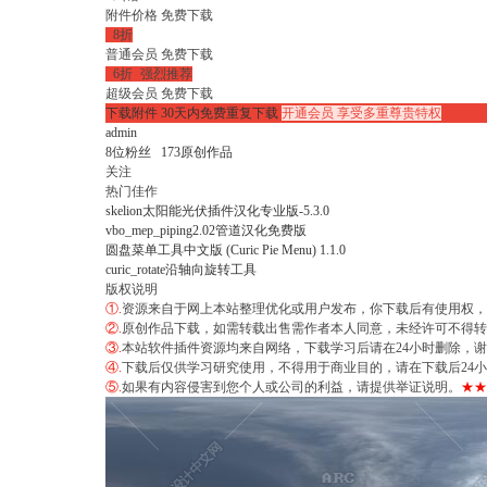
附件价格
免费下载

8折
普通会员
免费下载

6折

强烈推荐
超级会员
免费下载
下载附件
30天内免费重复下载
开通会员
享受多重尊贵特权
admin
8
位粉丝
173
原创作品
关注
热门佳作
skelion太阳能光伏插件汉化专业版-5.3.0
vbo_mep_piping2.02管道汉化免费版
圆盘菜单工具中文版 (Curic Pie Menu) 1.1.0
curic_rotate沿轴向旋转工具
版权说明
①.
资源来自于网上本站整理优化或用户发布，你下载后有使用权，
②.
原创作品下载，如需转载出售需作者本人同意，未经许可不得转
③.
本站软件插件资源均来自网络，下载学习后请在24小时删除，
④.
下载后仅供学习研究使用，不得用于商业目的，请在下载后24
⑤.
如果有内容侵害到您个人或公司的利益，请提供举证说明。
★★