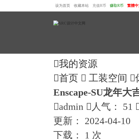
设为首页
收藏本站
充值R币
赚取R币
繁體中

我的资源

首页

工装空间

Enscape-SU龙年大

admin

人气：
51
更新：
2024-04-10
下载：
1 次