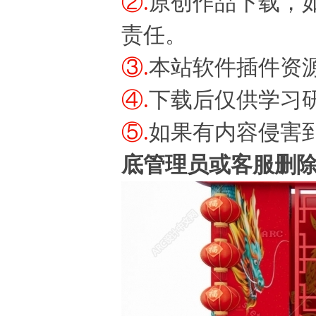
②.
原创作品下载，
责任。
③.
本站软件插件资
④.
下载后仅供学习
⑤.
如果有内容侵害
底管理员或客服删