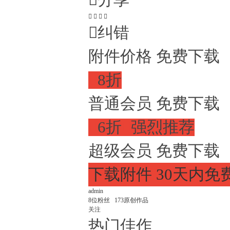

分享





纠错
附件价格
免费下载

8折
普通会员
免费下载

6折

强烈推荐
超级会员
免费下载
下载附件
30天内免
admin
8
位粉丝
173
原创作品
关注
热门佳作