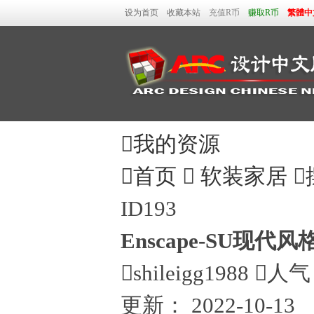
设为首页
收藏本站
充值R币
赚取R币
繁體中

我的资源

首页

软装家居

ID193
Enscape-SU现代

shileigg1988

人气
更新：
2022-10-13