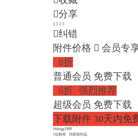

收藏

分享





纠错
附件价格

会员专

8折
普通会员
免费下载

6折

强烈推荐
超级会员
免费下载
下载附件
30天内免
shileigg1988
1
位粉丝
18
原创作品