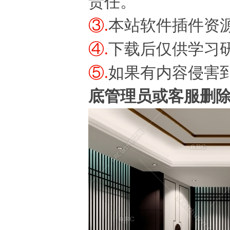
责任。
③.
本站软件插件资
④.
下载后仅供学习
⑤.
如果有内容侵害
底管理员或客服删