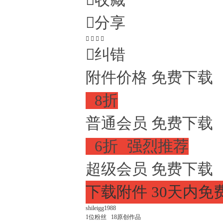

收藏

分享





纠错
附件价格
免费下载

8折
普通会员
免费下载

6折

强烈推荐
超级会员
免费下载
下载附件
30天内免
shileigg1988
1
位粉丝
18
原创作品