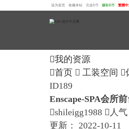
设为首页
收藏本站
充值R币
赚取R币
繁體中

我的资源

首页

工装空间

ID189
Enscape-SPA会

shileigg1988

人气
更新：
2022-10-11