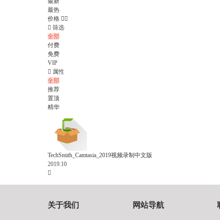
最新
最热
价格



筛选
全部
付费
免费
VIP

属性
全部
推荐
置顶
精华
TechSmith_Camtasia_2019视频录制中文版
2019.10

关于我们
网站导航