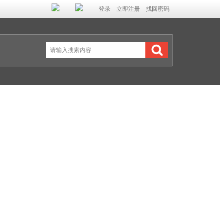
登录
立即注册
找回密码