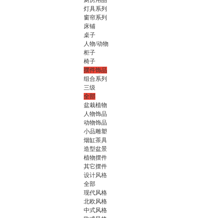
厨房用品
灯具系列
窗帘系列
床铺
桌子
人物/动物
柜子
椅子
摆件饰品
组合系列
三级
全部
盆栽植物
人物饰品
动物饰品
小品雕塑
烟缸茶具
造型盆景
植物摆件
其它摆件
设计风格
全部
现代风格
北欧风格
中式风格