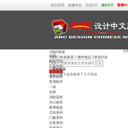
设为首页
收藏本站
充值R币
赚取R币
繁體中
分

我的资源
全部

首页

软装家居

摆件饰品

资源列表
家装空间

工装空间

摆件饰品
软装家居
当前分类下总共收录了 0 个作品
素材贴图
常用软件
二级
全部
消防器材
办公家具
家用电器
卫浴系列
门窗系列
沙发系列