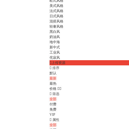
欧式风格
美式风格
法式风格
日式风格
混搭风格
轻奢风格
黑白风
奶油风
地中海
新中式
工业风
侘寂风

上传资源

排序
默认
最新
最热
价格



筛选
全部
付费
免费
VIP

属性
全部