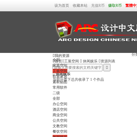
设为首页
收藏本站
充值R币
赚取R币
繁體中
分

我的资源
全部

首页

工装空间

休闲娱乐

资源列表
家装空间

工装空间

休闲娱乐
软装家居
当前分类下总共收录了 1 个作品
素材贴图
常用软件
二级
全部
办公空间
酒店空间
商业空间
公共空间
文教空间
餐饮空间