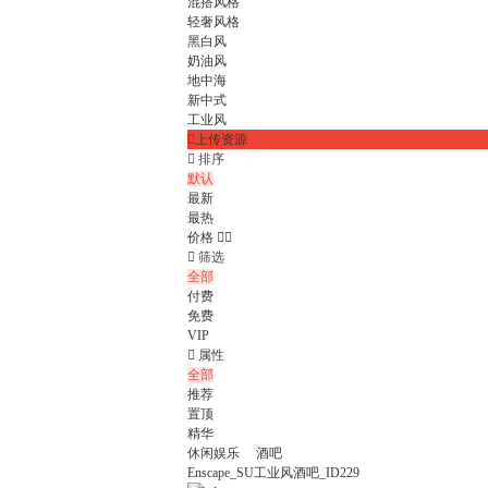
混搭风格
轻奢风格
黑白风
奶油风
地中海
新中式
工业风

上传资源

排序
默认
最新
最热
价格



筛选
全部
付费
免费
VIP

属性
全部
推荐
置顶
精华
休闲娱乐
酒吧
Enscape_SU工业风酒吧_ID229