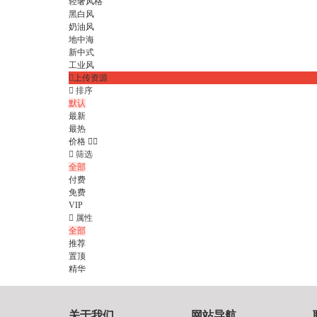
轻奢风格
黑白风
奶油风
地中海
新中式
工业风

上传资源

排序
默认
最新
最热
价格



筛选
全部
付费
免费
VIP

属性
全部
推荐
置顶
精华
关于我们
网站导航