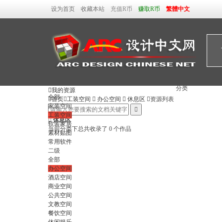
设为首页
收藏本站
充值R币
赚取R币
繁體中文
分类

我的资源
全部

首页

工装空间

办公空间

休息区

资源列表
家装空间

工装空间

休息区
软装家居
当前分类下总共收录了 0 个作品
素材贴图
常用软件
二级
全部
办公空间
酒店空间
商业空间
公共空间
文教空间
餐饮空间