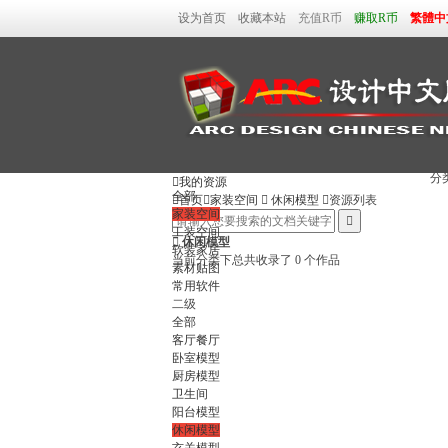
设为首页
收藏本站
充值R币
赚取R币
繁體中
分

我的资源
全部

首页

家装空间

休闲模型

资源列表
家装空间

工装空间

休闲模型
软装家居
当前分类下总共收录了 0 个作品
素材贴图
常用软件
二级
全部
客厅餐厅
卧室模型
厨房模型
卫生间
阳台模型
休闲模型