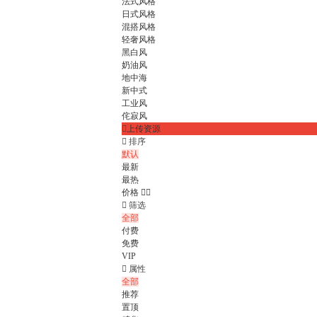
法式风格
日式风格
混搭风格
轻奢风格
黑白风
奶油风
地中海
新中式
工业风
侘寂风

上传资源

排序
默认
最新
最热
价格



筛选
全部
付费
免费
VIP

属性
全部
推荐
置顶