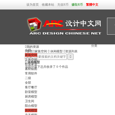
设为首页
收藏本站
充值R币
赚取R币
繁體中文
分类

我的资源
全部

首页

家装空间

休闲模型

资源列表
家装空间

工装空间

休闲模型
软装家居
当前分类下总共收录了 0 个作品
素材贴图
常用软件
二级
全部
客厅餐厅
卧室模型
厨房模型
卫生间
阳台模型
休闲模型