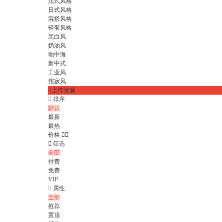
法式风格
日式风格
混搭风格
轻奢风格
黑白风
奶油风
地中海
新中式
工业风
侘寂风

上传资源

排序
默认
最新
最热
价格



筛选
全部
付费
免费
VIP

属性
全部
推荐
置顶