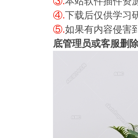
③.
本站软件插件资
④.
下载后仅供学习
⑤.
如果有内容侵害
底管理员或客服删