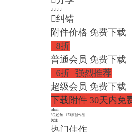

分享





纠错
附件价格
免费下载

8折
普通会员
免费下载

6折

强烈推荐
超级会员
免费下载
下载附件
30天内免
admin
8
位粉丝
173
原创作品
关注
热门佳作