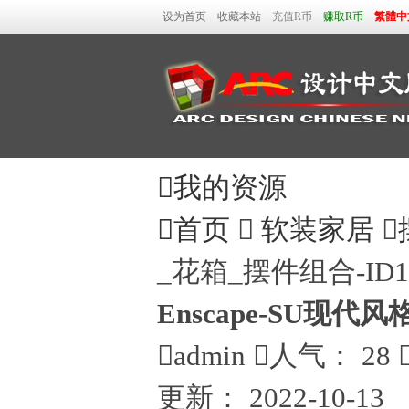
设为首页
收藏本站
充值R币
赚取R币
繁體中

我的资源

首页

软装家居

_花箱_摆件组合-ID1
Enscape-SU现代

admin

人气：
28
更新：
2022-10-13