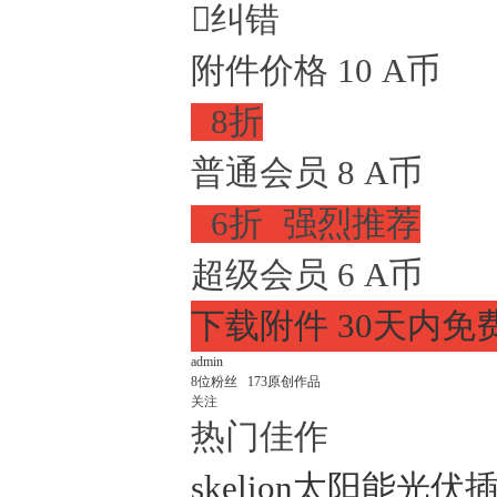

纠错
附件价格
10
A币

8折
普通会员
8
A币

6折

强烈推荐
超级会员
6
A币
下载附件
30天内免
admin
8
位粉丝
173
原创作品
关注
热门佳作
skelion太阳能光伏